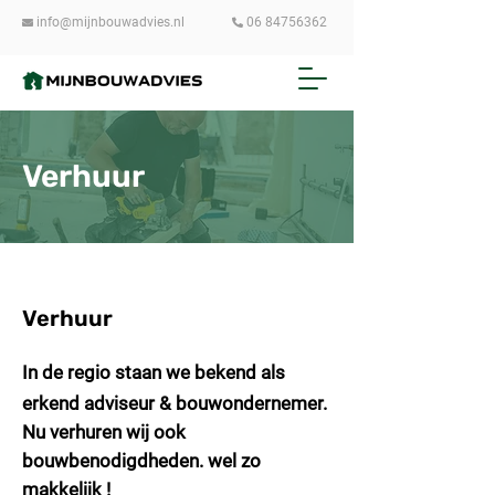
info@mijnbouwadvies.nl
06 84756362


Verhuur
Verhuur
In de regio staan we bekend als
erkend adviseur & bouwondernemer.
Nu verhuren wij ook
bouw
benodigdheden
. wel zo
makkelijk !