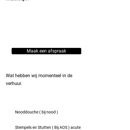
'Door korte lijntjes en
duidelijke afspraken
weet je altijd waaraan je
toe bent'
Maak een afspraak
Wat hebben wij momenteel in de
verhuur.
Nooddouche ( bij nood )
Stempels en Stutten ( Bij AOS ) acute